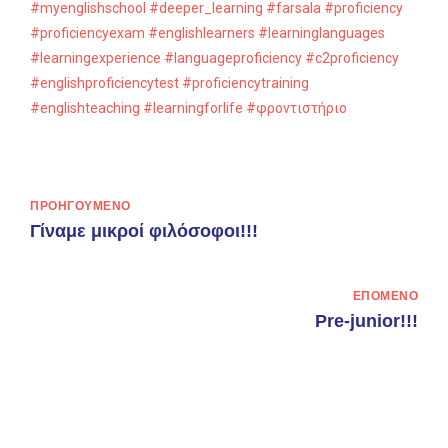
#myenglishschool
#deeper_learning
#farsala
#proficiency
#proficiencyexam
#englishlearners
#learninglanguages
#learningexperience
#languageproficiency
#c2proficiency
#englishproficiencytest
#proficiencytraining
#englishteaching
#learningforlife
#φροντιστήριο
ΠΡΟΗΓΟΎΜΕΝΟ
Γίναμε μικροί φιλόσοφοι!!!
ΕΠΌΜΕΝΟ
Pre-junior!!!